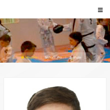
ᲛᲗᲐᲕᲐᲠᲘ
ᲡᲢᲠᲣᲥᲢᲣᲠᲐ
ᲬᲔᲕᲠᲔᲑᲘ