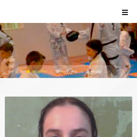
ᲛᲗᲐᲕᲐᲠᲘ
ᲡᲢᲠᲣᲥᲢᲣᲠᲐ
ᲬᲔᲕᲠᲔᲑᲘ