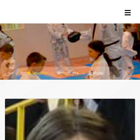
ᲛᲗᲐᲕᲐᲠᲘ
ᲡᲢᲠᲣᲥᲢᲣᲠᲐ
ᲬᲔᲕᲠᲔᲑᲘ