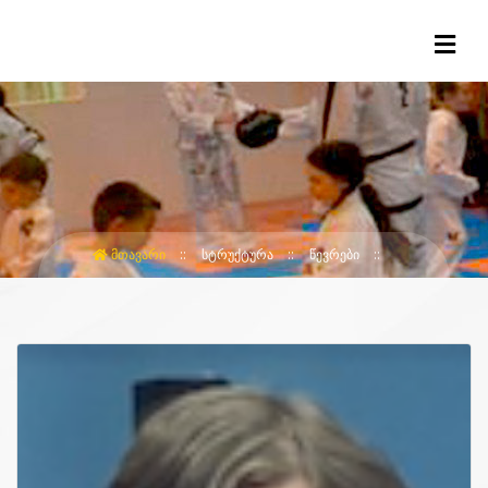
ᲛᲗᲐᲕᲐᲠᲘ
ᲡᲢᲠᲣᲥᲢᲣᲠᲐ
ᲬᲔᲕᲠᲔᲑᲘ