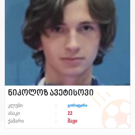
ნიკოლოზ ავეტისოვი
კლუბი
გორიჯვარი
ასაკი
22
ქამარი
შავი