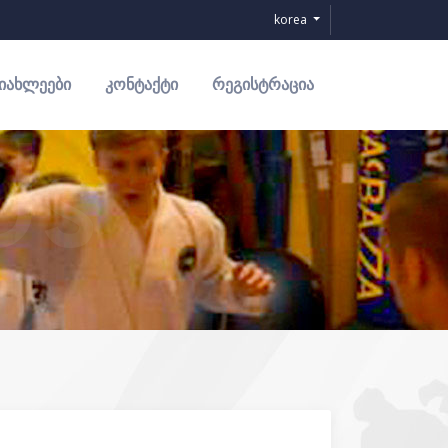
korea
ᲘᲐᲮᲚᲔᲔᲑᲘ
ᲙᲝᲜᲢᲐᲥᲢᲘ
ᲠᲔᲒᲘᲡᲢᲠᲐᲪᲘᲐ