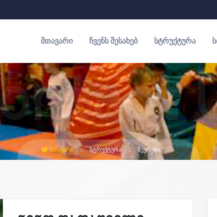
ᲛᲗᲐᲕᲐᲠᲘ
ᲩᲕᲔᲜᲡ ᲨᲔᲡᲐᲮᲔᲑ
ᲡᲢᲠᲣᲥᲢᲣᲠᲐ
Ს
ᲛᲗᲐᲕᲐᲠᲘ
ᲡᲢᲠᲣᲥᲢᲣᲠᲐ
ᲬᲔᲕᲠᲔᲑᲘ