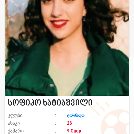
სოფიკო ხატიაშვილი
კლუბი
ტორნადო
ასაკი
26
ქამარი
9 Guep