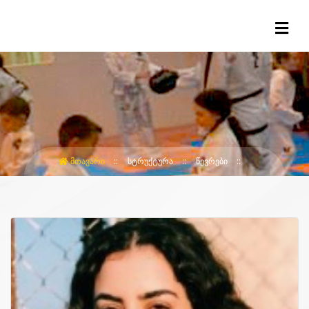
ᲛᲗᲐᲕᲐᲠᲘ
ᲡᲢᲠᲣᲥᲢᲣᲠᲐ
ᲬᲔᲕᲠᲔᲑᲘ