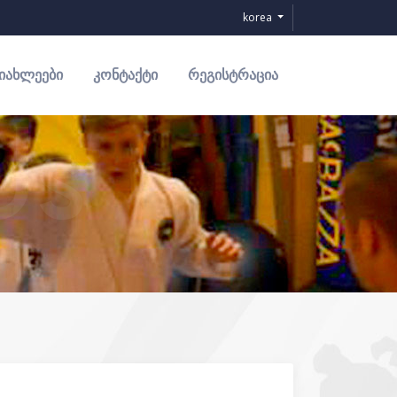
korea
ᲘᲐᲮᲚᲔᲔᲑᲘ
ᲙᲝᲜᲢᲐᲥᲢᲘ
ᲠᲔᲒᲘᲡᲢᲠᲐᲪᲘᲐ