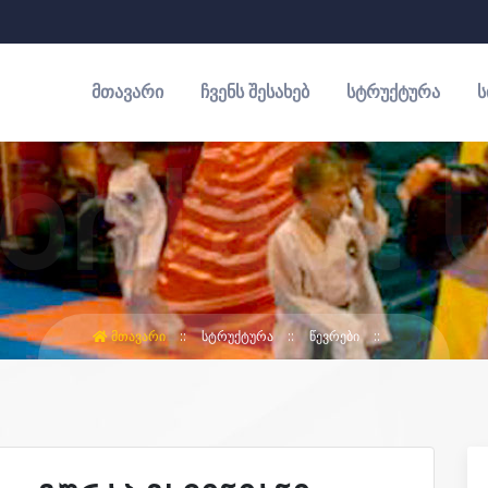
ᲛᲗᲐᲕᲐᲠᲘ
ᲩᲕᲔᲜᲡ ᲨᲔᲡᲐᲮᲔᲑ
ᲡᲢᲠᲣᲥᲢᲣᲠᲐ
Ს
ᲛᲗᲐᲕᲐᲠᲘ
ᲡᲢᲠᲣᲥᲢᲣᲠᲐ
ᲬᲔᲕᲠᲔᲑᲘ