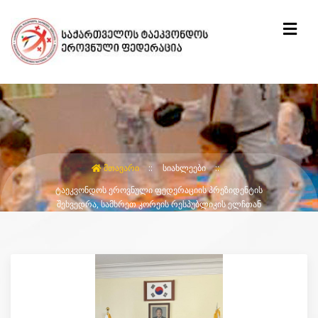
ᲛᲗᲐᲕᲐᲠᲘ
ᲡᲘᲐᲮᲚᲔᲔᲑᲘ
ᲢᲐᲔᲙᲕᲝᲜᲓᲝᲡ ᲔᲠᲝᲕᲜᲣᲚᲘ ᲤᲔᲓᲔᲠᲐᲪᲘᲘᲡ ᲞᲠᲔᲖᲘᲓᲔᲜᲢᲘᲡ
ᲨᲔᲮᲕᲔᲓᲠᲐ, ᲡᲐᲛᲮᲠᲔᲗ ᲙᲝᲠᲔᲘᲡ ᲠᲔᲡᲞᲣᲑᲚᲘᲙᲘᲡ ᲔᲚᲩᲗᲐᲜ