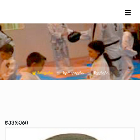
ᲛᲗᲐᲕᲐᲠᲘ
ᲡᲢᲠᲣᲥᲢᲣᲠᲐ
ᲬᲔᲕᲠᲔᲑᲘ
წევრები