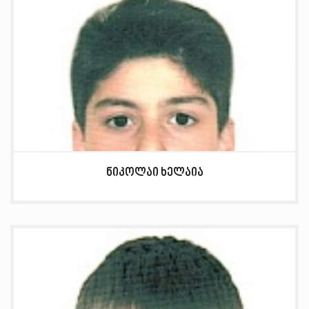
ნიკოლაი ხელაია