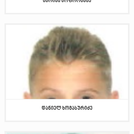
მარიამ სოფრომაძე
დანიელ ხომასურიძე