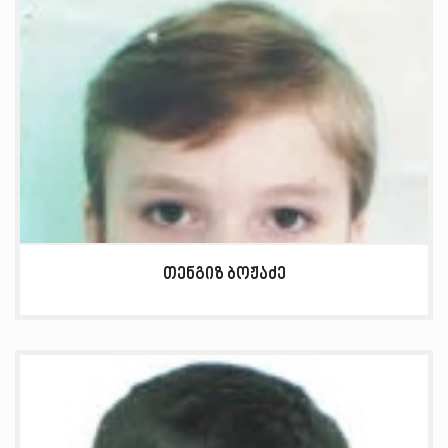
თენგიზ ბოჟაძე