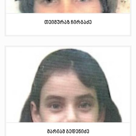
თეიმურაზ ჩირგაძე
მარიამ გედენიძე