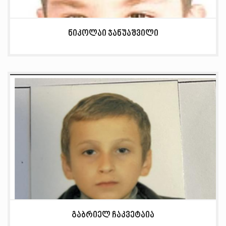
ნიკოლაი ჯანუაშვილი
გაბრიელ ჩაკვეტაია