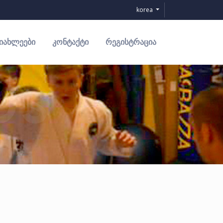
korea
ᲘᲐᲮᲚᲔᲔᲑᲘ
ᲙᲝᲜᲢᲐᲥᲢᲘ
ᲠᲔᲒᲘᲡᲢᲠᲐᲪᲘᲐ