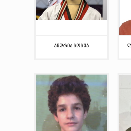
ანდრია გოგუა
ლ