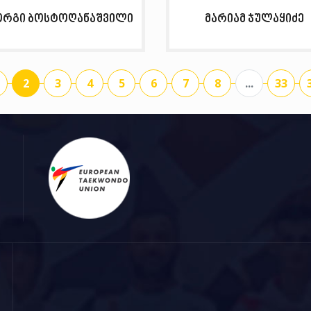
ორგი ბოსტოღანაშვილი
მარიამ ჯულაყიძე
2
3
4
5
6
7
8
...
33