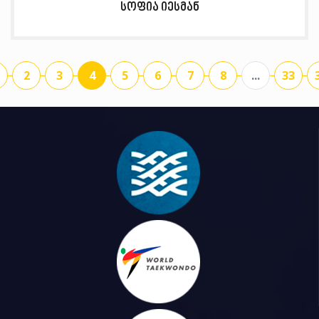
სოფია იესმან
2
3
4
5
6
7
8
...
33