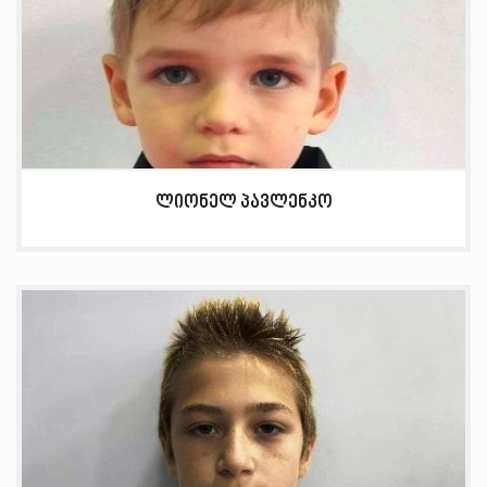
ლიონელ პავლენკო