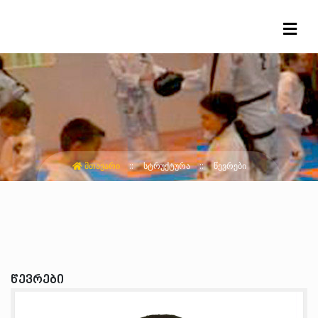
ᲛᲗᲐᲕᲐᲠᲘ
ᲡᲢᲠᲣᲥᲢᲣᲠᲐ
ᲬᲔᲕᲠᲔᲑᲘ
წევრები