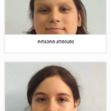
რობერტ კოტიანც