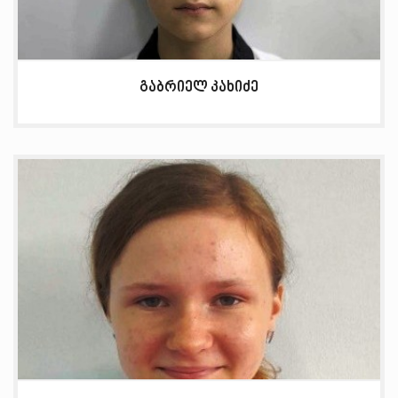
გაბრიელ კახიძე