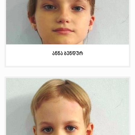
ანნა ბენდურ