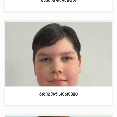
მაქსიმ დროზდო
გრიგორ სოხოვეც