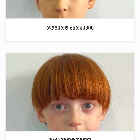
ალგერტ შარაპკინ