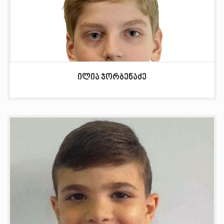
ილია ჯორბენაძე