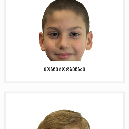
იოანე ჯორბენაძე