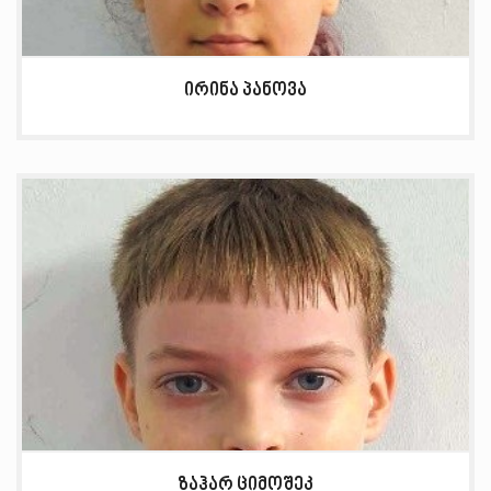
ირინა პანოვა
ზაჰარ ციმოშეკ