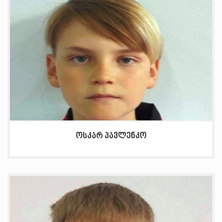
ოსკარ პავლენკო