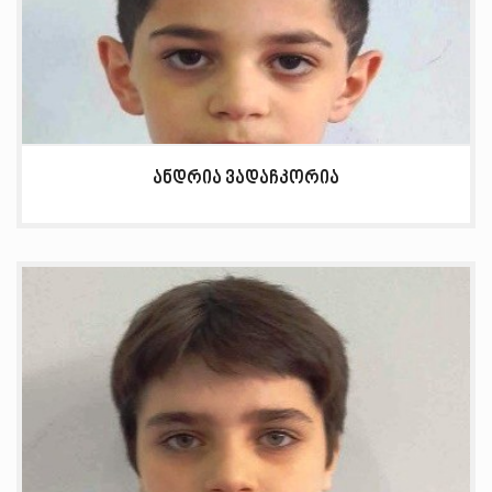
ანდრია ვადაჩკორია