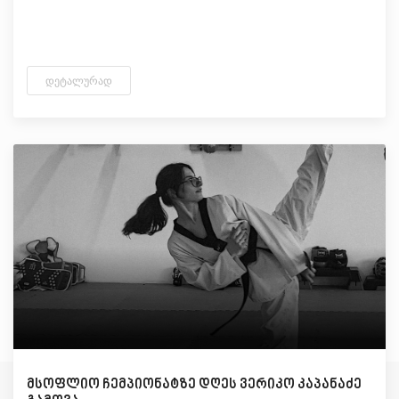
ᲓᲔᲢᲐᲚᲣᲠᲐᲓ
მსოფლიო ჩემპიონატზე დღეს ვერიკო კაპანაძე