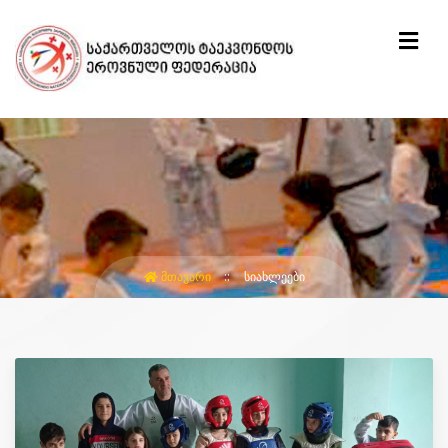
ᲛᲗᲐᲕᲐᲠᲘ
ᲡᲘᲐᲮᲚᲔᲔᲑᲘ